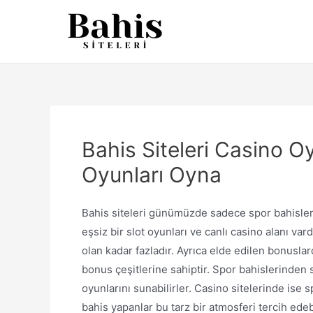
İçeriğe
atla
Bahis Siteleri Casino Oy
Oyunları Oyna
Bahis siteleri günümüzde sadece spor bahisleri
eşsiz bir slot oyunları ve canlı casino alanı vard
olan kadar fazladır. Ayrıca elde edilen bonusla
bonus çeşitlerine sahiptir. Spor bahislerinden s
oyunlarını sunabilirler. Casino sitelerinde ise
bahis yapanlar bu tarz bir atmosferi tercih edebi