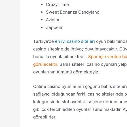
Crazy Time
Sweet Bonanza Candyland
Aviator
Zeppelin
Türkiye’de
en iyi casino siteleri
oyun bakımınd
casino sitesine de ihtiyaç duyulmayacaktır. Güve
bonusla oynatabilmektedir.
Spor için verilen b
görülecektir
. Bahis siteleri casino oyunları ye
oyunlarının tümünü görmekteyiz.
Online casino oyunlarının çoğunu bahis siteleri
sağlayıcı olduğundan farklı casino sitelerinde 
kategorisinde slot oyunları seçeneklerinin hepsi
gibi çok tercih edilen oyunlar sunulmaktadır. Ay
görebilirler.