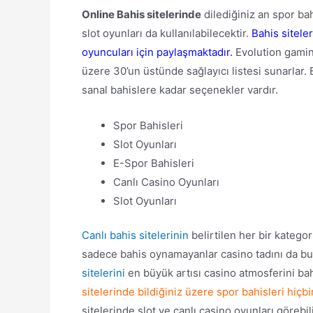
Online Bahis sitelerinde
dilediğiniz an spor bah
slot oyunları da kullanılabilecektir.
Bahis sitele
oyuncuları için paylaşmaktadır.
Evolution gami
üzere 30’un üstünde sağlayıcı listesi sunarlar.
sanal bahislere kadar seçenekler vardır.
Spor Bahisleri
Slot Oyunları
E-Spor Bahisleri
Canlı Casino Oyunları
Slot Oyunları
Canlı bahis sitelerinin
belirtilen her bir katego
sadece bahis oynamayanlar casino tadını da bura
sitelerini
en büyük artısı casino atmosferini bah
sitelerinde bildiğiniz üzere spor bahisleri hiçb
sitelerinde slot ve canlı casino oyunları görebil