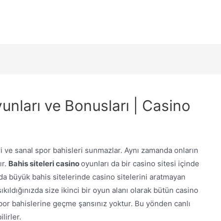
unları ve Bonusları | Casino
 ve sanal spor bahisleri sunmazlar. Aynı zamanda onların
ır.
Bahis siteleri casino
oyunları da bir casino sitesi içinde
rda büyük bahis sitelerinde casino sitelerini aratmayan
ıkıldığınızda size ikinci bir oyun alanı olarak bütün casino
 spor bahislerine geçme şansınız yoktur. Bu yönden canlı
lirler.