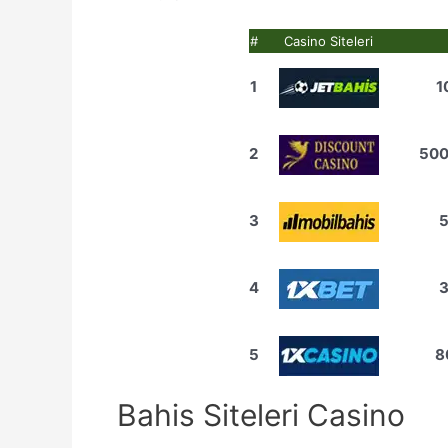
#
Casino Siteleri
1
1
2
500
3
5
4
3
5
8
Bahis Siteleri Casino