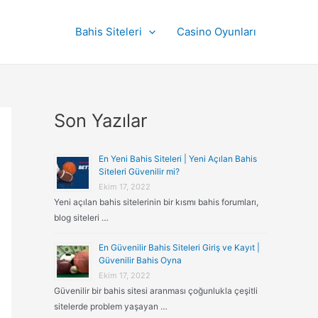
Bahis Siteleri
Casino Oyunları
Son Yazılar
En Yeni Bahis Siteleri | Yeni Açılan Bahis
Siteleri Güvenilir mi?
Ekim 17, 2022
Yeni açılan bahis sitelerinin bir kısmı bahis forumları,
blog siteleri …
En Güvenilir Bahis Siteleri Giriş ve Kayıt |
Güvenilir Bahis Oyna
Ekim 17, 2022
Güvenilir bir bahis sitesi aranması çoğunlukla çeşitli
sitelerde problem yaşayan …