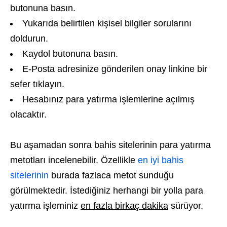
butonuna basın.
Yukarıda belirtilen kişisel bilgiler sorularını
doldurun.
Kaydol butonuna basın.
E-Posta adresinize gönderilen onay linkine bir
sefer tıklayın.
Hesabınız para yatırma işlemlerine açılmış
olacaktır.
Bu aşamadan sonra bahis sitelerinin para yatırma
metotları incelenebilir. Özellikle
en iyi bahis
sitelerinin
burada fazlaca metot sunduğu
görülmektedir. İstediğiniz herhangi bir yolla para
yatırma işleminiz
en fazla birkaç dakika
sürüyor.