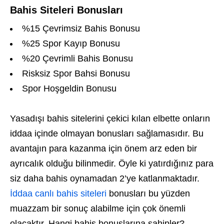
Bahis Siteleri Bonusları
%15 Çevrimsiz Bahis Bonusu
%25 Spor Kayıp Bonusu
%20 Çevrimli Bahis Bonusu
Risksiz Spor Bahsi Bonusu
Spor Hoşgeldin Bonusu
Yasadışı bahis sitelerini çekici kılan elbette onların
iddaa içinde olmayan bonusları sağlamasıdır. Bu
avantajın para kazanma için önem arz eden bir
ayrıcalık olduğu bilinmedir. Öyle ki yatırdığınız para
siz daha bahis oynamadan 2’ye katlanmaktadır.
İddaa canlı bahis siteleri
bonusları bu yüzden
muazzam bir sonuç alabilme için çok önemli
olacaktır. Hangi bahis bonuslarına sahipler?