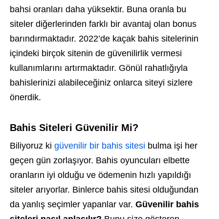
bahsi oranları daha yüksektir. Buna oranla bu
siteler diğerlerinden farklı bir avantaj olan bonus
barındırmaktadır. 2022’de kaçak bahis sitelerinin
içindeki birçok sitenin de güvenilirlik vermesi
kullanımlarını artırmaktadır. Gönül rahatlığıyla
bahislerinizi alabileceğiniz onlarca siteyi sizlere
önerdik.
Bahis Siteleri Güvenilir Mi?
Biliyoruz ki
güvenilir bir bahis sitesi
bulma işi her
geçen gün zorlaşıyor. Bahis oyuncuları elbette
oranların iyi olduğu ve ödemenin hızlı yapıldığı
siteler arıyorlar. Binlerce bahis sitesi olduğundan
da yanlış seçimler yapanlar var.
Güvenilir bahis