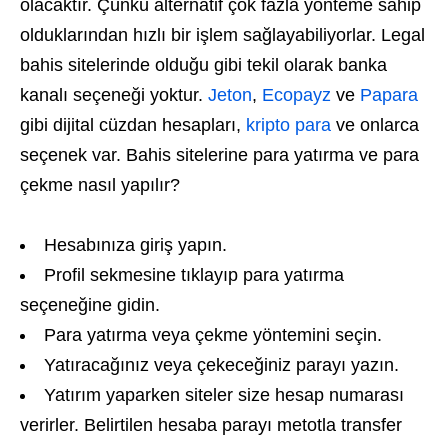
olacaktır. Çünkü alternatif çok fazla yönteme sahip
olduklarından hızlı bir işlem sağlayabiliyorlar. Legal
bahis sitelerinde olduğu gibi tekil olarak banka
kanalı seçeneği yoktur.
Jeton
,
Ecopayz
ve
Papara
gibi dijital cüzdan hesapları,
kripto para
ve onlarca
seçenek var. Bahis sitelerine para yatırma ve para
çekme nasıl yapılır?
Hesabınıza giriş yapın.
Profil sekmesine tıklayıp para yatırma
seçeneğine gidin.
Para yatırma veya çekme yöntemini seçin.
Yatıracağınız veya çekeceğiniz parayı yazın.
Yatırım yaparken siteler size hesap numarası
verirler. Belirtilen hesaba parayı metotla transfer