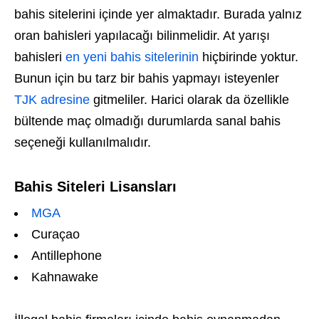
bahis sitelerini içinde yer almaktadır. Burada yalnız
oran bahisleri yapılacağı bilinmelidir. At yarışı
bahisleri
en yeni bahis sitelerinin
hiçbirinde yoktur.
Bunun için bu tarz bir bahis yapmayı isteyenler
TJK adresine
gitmeliler. Harici olarak da özellikle
bültende maç olmadığı durumlarda sanal bahis
seçeneği kullanılmalıdır.
Bahis Siteleri Lisansları
MGA
Curaçao
Antillephone
Kahnawake