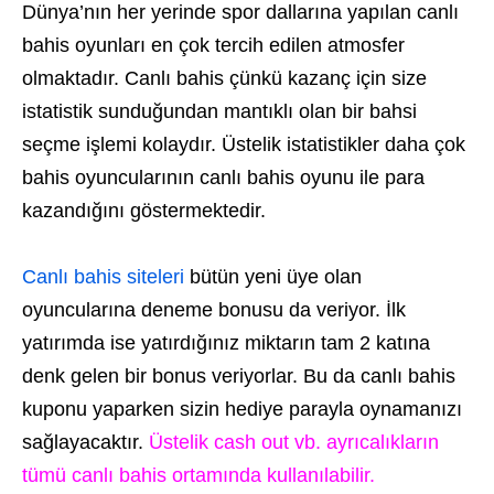
Dünya’nın her yerinde spor dallarına yapılan canlı
bahis oyunları en çok tercih edilen atmosfer
olmaktadır. Canlı bahis çünkü kazanç için size
istatistik sunduğundan mantıklı olan bir bahsi
seçme işlemi kolaydır. Üstelik istatistikler daha çok
bahis oyuncularının canlı bahis oyunu ile para
kazandığını göstermektedir.
Canlı bahis siteleri
bütün yeni üye olan
oyuncularına deneme bonusu da veriyor. İlk
yatırımda ise yatırdığınız miktarın tam 2 katına
denk gelen bir bonus veriyorlar. Bu da canlı bahis
kuponu yaparken sizin hediye parayla oynamanızı
sağlayacaktır.
Üstelik cash out vb. ayrıcalıkların
tümü canlı bahis ortamında kullanılabilir.