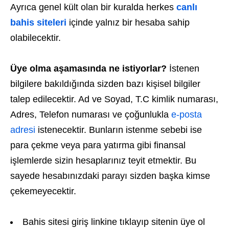
Ayrıca genel kült olan bir kuralda herkes
canlı
bahis siteleri
içinde yalnız bir hesaba sahip
olabilecektir.
Üye olma aşamasında ne istiyorlar?
İstenen
bilgilere bakıldığında sizden bazı kişisel bilgiler
talep edilecektir. Ad ve Soyad, T.C kimlik numarası,
Adres, Telefon numarası ve çoğunlukla
e-posta
adresi
istenecektir. Bunların istenme sebebi ise
para çekme veya para yatırma gibi finansal
işlemlerde sizin hesaplarınız teyit etmektir. Bu
sayede hesabınızdaki parayı sizden başka kimse
çekemeyecektir.
Bahis sitesi giriş linkine tıklayıp sitenin üye ol