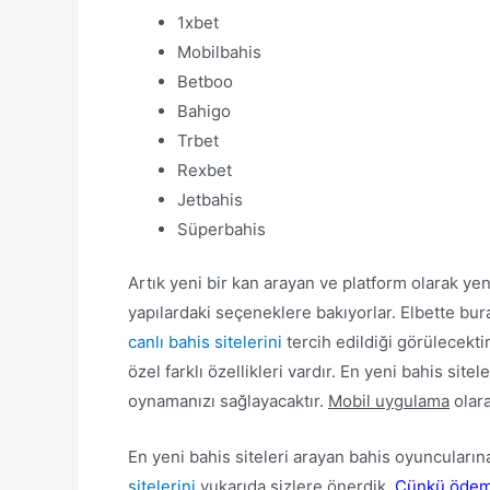
1xbet
Mobilbahis
Betboo
Bahigo
Trbet
Rexbet
Jetbahis
Süperbahis
Artık yeni bir kan arayan ve platform olarak yen
yapılardaki seçeneklere bakıyorlar. Elbette bu
canlı bahis sitelerini
tercih edildiği görülecektir
özel farklı özellikleri vardır. En yeni bahis site
oynamanızı sağlayacaktır.
Mobil uygulama
olara
En yeni bahis siteleri arayan bahis oyuncuların
sitelerini
yukarıda sizlere önerdik.
Çünkü ödeme