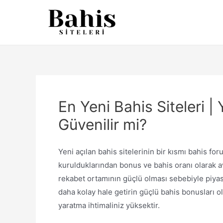
İçeriğe
atla
En Yeni Bahis Siteleri | 
Güvenilir mi?
Yeni açılan bahis sitelerinin bir kısmı bahis for
kurulduklarından bonus ve bahis oranı olarak av
rekabet ortamının güçlü olması sebebiyle piya
daha kolay hale getirin güçlü bahis bonusları ola
yaratma ihtimaliniz yüksektir.