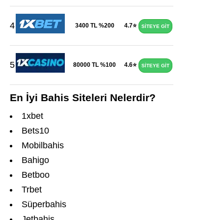
4
3400 TL %200
4.7⭐
SİTEYE GİT
5
80000 TL %100
4.6⭐
SİTEYE GİT
En İyi Bahis Siteleri Nelerdir?
1xbet
Bets10
Mobilbahis
Bahigo
Betboo
Trbet
Süperbahis
Jetbahis