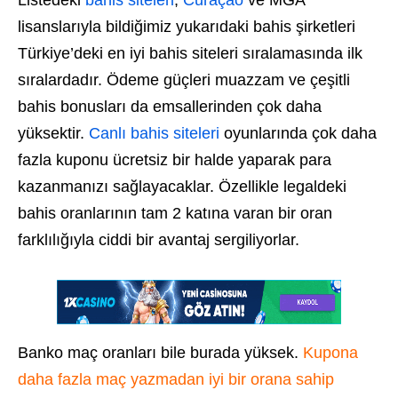
Listedeki
bahis siteleri
,
Curaçao
ve MGA
lisanslarıyla bildiğimiz yukarıdaki bahis şirketleri
Türkiye’deki en iyi bahis siteleri sıralamasında ilk
sıralardadır. Ödeme güçleri muazzam ve çeşitli
bahis bonusları da emsallerinden çok daha
yüksektir.
Canlı bahis siteleri
oyunlarında çok daha
fazla kuponu ücretsiz bir halde yaparak para
kazanmanızı sağlayacaklar. Özellikle legaldeki
bahis oranlarının tam 2 katına varan bir oran
farklılığıyla ciddi bir avantaj sergiliyorlar.
Banko maç oranları bile burada yüksek.
Kupona
daha fazla maç yazmadan iyi bir orana sahip